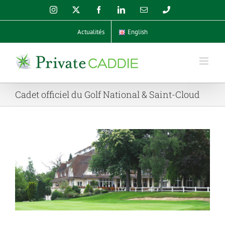
Skip
Instagram
X
Facebook
LinkedIn
Email
Phone
to
content
Actualités
English
Cadet officiel du Golf National & Saint-Cloud